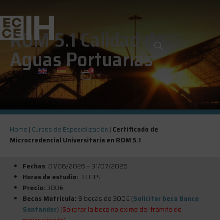
ROM 5.1 Calidad de
Aguas Portuarias
0
Home
|
Cursos de Especialización
|
Certificado de
Microcredencial Universitaria en ROM 5.1
Fechas
: 01/06/2026 – 31/07/2026
Horas de estudio:
3 ECTS
Precio:
300€
Becas Matricula:
9 becas de 300€ (
Solicitar beca Banco
Santander
)
(Solicitar la beca no exime del trámite de