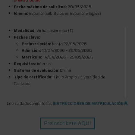
preinscripción)
Fecha máxima de solicitud:
20/05/2026
Idioma:
Español (subtítulos en Español e Inglés)
Modalidad:
Virtual asíncrono (T)
Fechas clave:
Preinscripción:
hasta 22/05/2026
Admisión:
10/04/2026 – 26/05/2026
Matrícula:
14/04/2026 – 29/05/2026
Requisitos:
Internet
Sistema de evaluación
: Online
Tipo de certificado:
Título Propio Universidad de
Cantabria
Lee cuidadosamente las
INSTRUCCIONES DE MATRICULACIÓN
Preinscríbete AQUI