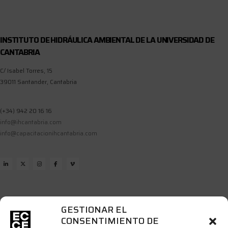
INSTITUTO DE HIDRÁULICA AMBIENTAL DE LA UNIVERSIDAD DE
CANTABRIA
C/ Isabel Torres, 15
39011 Santander, Cantabria
(+34) 942 20 16 16
info@ihcantabria.com
info@capacitacionihcantabria.com
GESTIONAR EL
Suscríbete a continuación para recibir las novedades del Área de Docencia y
CONSENTIMIENTO DE
Capacitación de IHCantabria