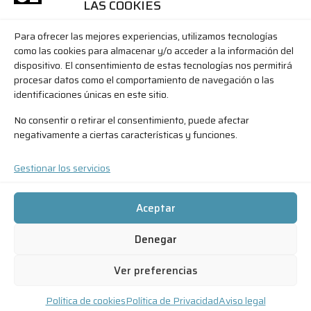
LAS COOKIES
Para ofrecer las mejores experiencias, utilizamos tecnologías
Correo electrónico
(Obligatorio)
como las cookies para almacenar y/o acceder a la información del
dispositivo. El consentimiento de estas tecnologías nos permitirá
procesar datos como el comportamiento de navegación o las
identificaciones únicas en este sitio.
Nombre y Apellidos
(Obligatorio)
No consentir o retirar el consentimiento, puede afectar
negativamente a ciertas características y funciones.
Nombre
Gestionar los servicios
Apellidos
Aceptar
Regístrate
Denegar
© 2026. Todos los derechos reservados
Ver preferencias
Política de cookies
Política de Privacidad
Aviso legal