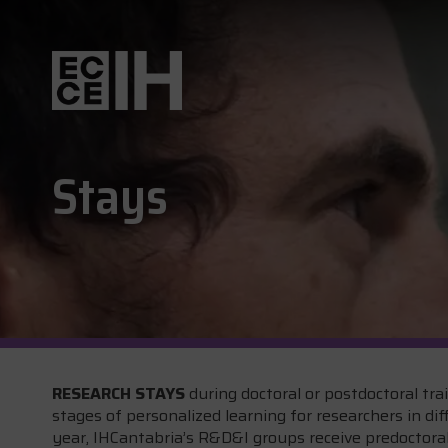
Stays
RESEARCH STAYS
during doctoral or postdoctoral tra
stages of personalized learning for researchers in dif
year, IHCantabria’s R&D&I groups receive predoctora