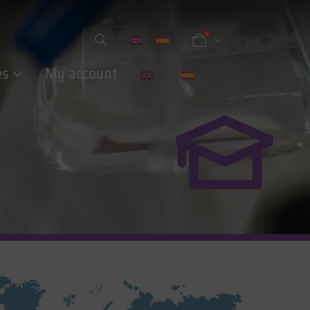
0
es
My account