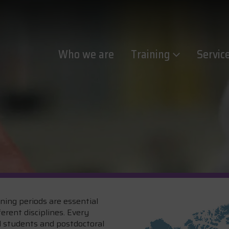
Who we are
Training
Servic
ining periods are essential
ferent disciplines. Every
l students and postdoctoral