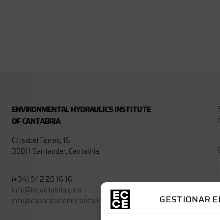
ENVIRONMENTAL HYDRAULICS INSTITUTE
OF CANTABRIA
C/ Isabel Torres, 15
39011 Santander, Cantabria
(+34) 942 20 16 16
info@ihcantabria.com
GESTIONAR E
info@capacitacionihcantabria.com