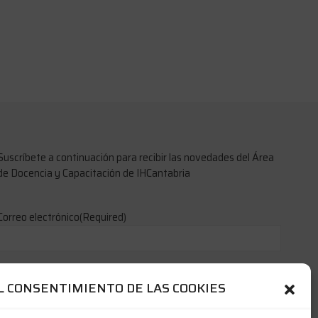
Suscríbete a continuación para recibir las novedades del Área
de Docencia y Capacitación de IHCantabria
Correo electrónico
(Required)
L CONSENTIMIENTO DE LAS COOKIES
Nombre y Apellidos
(Required)