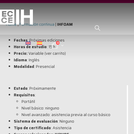
Home
|
Formación continua
|
IHFOAM
Fechas
: Próximas ediciones
0
Horas de estudio
: 15 h
Precio:
Variable (ver carrito)
Idioma
: Inglés
Modalidad
: Presencial
Estado
: Próximamente
Requisitos
:
Portátil
Nivel básico: ninguno
Nivel avanzado: asistencia previa al curso básico
Sistema de evaluación
: Ninguno
Tipo de certificado
:
A
sistencia